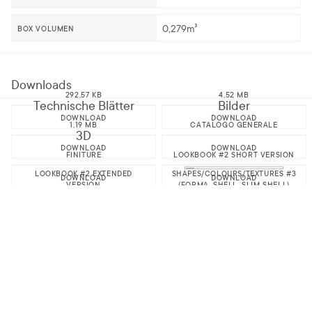
0,279m³
BOX VOLUMEN
Downloads
292,57 KB
4,52 MB
Technische Blätter
Bilder
DOWNLOAD
DOWNLOAD
1,19 MB
CATALOGO GENERALE
3D
DOWNLOAD
DOWNLOAD
FINITURE
LOOKBOOK #2 SHORT VERSION
LOOKBOOK #2 EXTENDED
SHAPES/COLOURS/TEXTURES #3
DOWNLOAD
DOWNLOAD
VERSION
(FORMA, SHELL, SLIM SHELL)
SHAPES/COLOURS/TEXTURES #2
DOWNLOAD
DOWNLOAD
SHAPES/COLOURS/TEXTURES #1
(FORMA, SHELL, SLIM SHELL)
DOWNLOAD
DOWNLOAD
COLLECTION BOOK
ALLE TECHNISCHE BLÄTTER
DOWNLOAD
DOWNLOAD