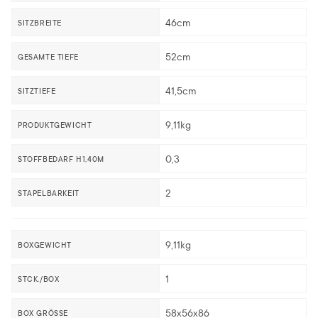
46cm
SITZBREITE
52cm
GESAMTE TIEFE
41,5cm
SITZTIEFE
9,11kg
PRODUKTGEWICHT
0,3
STOFFBEDARF H1,40M
2
STAPELBARKEIT
9,11kg
BOXGEWICHT
1
STCK./BOX
58x56x86
BOX GRÖSSE