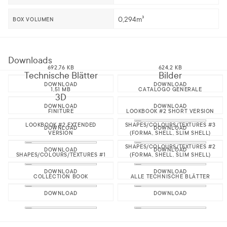
0,294m³
BOX VOLUMEN
Downloads
692,76 KB
624,2 KB
Technische Blätter
Bilder
DOWNLOAD
DOWNLOAD
1,51 MB
CATALOGO GENERALE
3D
DOWNLOAD
DOWNLOAD
FINITURE
LOOKBOOK #2 SHORT VERSION
LOOKBOOK #2 EXTENDED
SHAPES/COLOURS/TEXTURES #3
DOWNLOAD
DOWNLOAD
VERSION
(FORMA, SHELL, SLIM SHELL)
SHAPES/COLOURS/TEXTURES #2
DOWNLOAD
DOWNLOAD
SHAPES/COLOURS/TEXTURES #1
(FORMA, SHELL, SLIM SHELL)
DOWNLOAD
DOWNLOAD
COLLECTION BOOK
ALLE TECHNISCHE BLÄTTER
DOWNLOAD
DOWNLOAD