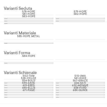
Varianti Seduta
578-HOPE
579-HOPE
581-HOPE
582-HOPE
583-HOPE
Varianti Materiale
585-HOPE METAL
Varianti Forma
584-HOPE
Varianti Schienale
502-TAM
515-UMA
528-CHLOE
541-DIXIE
554-BOLD
567-GRACE
593-ANYA
606-SATI
619-REED
632-MEGGIE
645-ELLIS
658-FARD
671-PAGE
684-QUINN