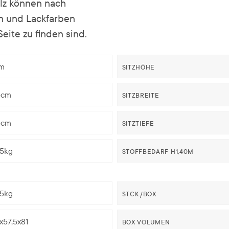
lz können nach
n und Lackfarben
eite zu finden sind.
m
SITZHÖHE
5cm
SITZBREITE
5cm
SITZTIEFE
25kg
STOFFBEDARF H1,40M
25kg
STCK./BOX
x57,5x81
BOX VOLUMEN