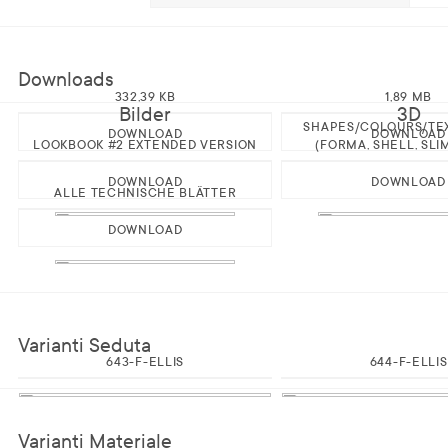
Downloads
332,39 KB
1,89 MB
Bilder
3D
SHAPES/COLOURS/TE
DOWNLOAD
DOWNLOAD
LOOKBOOK #2 EXTENDED VERSION
(FORMA, SHELL, SLI
DOWNLOAD
DOWNLOAD
ALLE TECHNISCHE BLÄTTER
DOWNLOAD
Varianti Seduta
643-F-ELLIS
644-F-ELLIS
Varianti Materiale