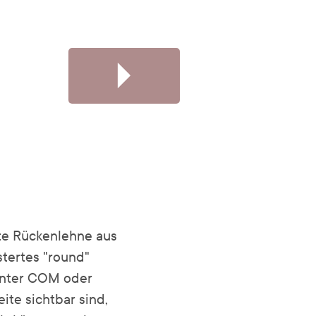
ite Rückenlehne aus
tertes "round"
 unter COM oder
ite sichtbar sind,