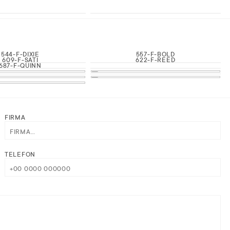
544-F-DIXIE
557-F-BOLD
609-F-SATI
622-F-REED
687-F-QUINN
FIRMA
TELEFON