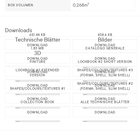
0,268m³
BOX VOLUMEN
Downloads
651,44 KB
438,6 KB
Technische Blätter
Bilder
DOWNLOAD
DOWNLOAD
1,83 MB
CATALOGO GENERALE
3D
DOWNLOAD
DOWNLOAD
FINITURE
LOOKBOOK #2 SHORT VERSION
LOOKBOOK #2 EXTENDED
SHAPES/COLOURS/TEXTURES #3
DOWNLOAD
DOWNLOAD
VERSION
(FORMA, SHELL, SLIM SHELL)
SHAPES/COLOURS/TEXTURES #2
DOWNLOAD
DOWNLOAD
SHAPES/COLOURS/TEXTURES #1
(FORMA, SHELL, SLIM SHELL)
DOWNLOAD
DOWNLOAD
COLLECTION BOOK
ALLE TECHNISCHE BLÄTTER
DOWNLOAD
DOWNLOAD