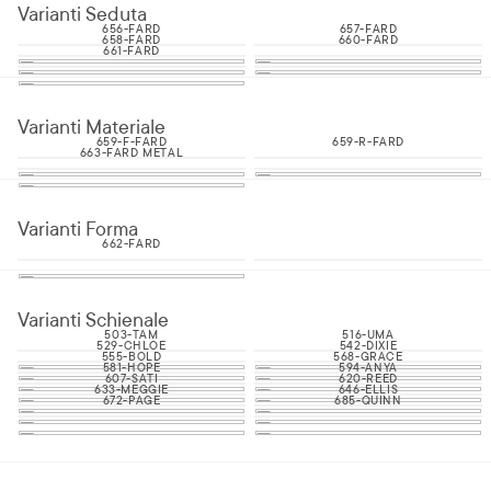
Varianti Seduta
656-FARD
657-FARD
658-FARD
660-FARD
661-FARD
Varianti Materiale
659-F-FARD
659-R-FARD
663-FARD METAL
Varianti Forma
662-FARD
Varianti Schienale
503-TAM
516-UMA
529-CHLOE
542-DIXIE
555-BOLD
568-GRACE
581-HOPE
594-ANYA
607-SATI
620-REED
633-MEGGIE
646-ELLIS
672-PAGE
685-QUINN