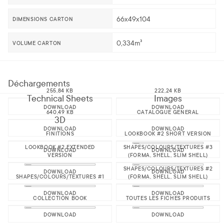
66x49x104
DIMENSIONS CARTON
0,334m³
VOLUME CARTON
Déchargements
255,84 KB
222,24 KB
Technical Sheets
Images
DOWNLOAD
DOWNLOAD
640,49 KB
CATALOGUE GENERAL
3D
DOWNLOAD
DOWNLOAD
FINITIONS
LOOKBOOK #2 SHORT VERSION
LOOKBOOK #2 EXTENDED
SHAPES/COLOURS/TEXTURES #3
DOWNLOAD
DOWNLOAD
VERSION
(FORMA, SHELL, SLIM SHELL)
SHAPES/COLOURS/TEXTURES #2
DOWNLOAD
DOWNLOAD
SHAPES/COLOURS/TEXTURES #1
(FORMA, SHELL, SLIM SHELL)
DOWNLOAD
DOWNLOAD
COLLECTION BOOK
TOUTES LES FICHES PRODUITS
DOWNLOAD
DOWNLOAD