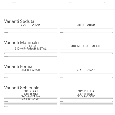
Varianti Seduta
309-R-FARAH
311-R-FARAH
Varianti Materiale
310-FARAH
310-M-FARAH METAL
310-MR-FARAH METAL
Varianti Forma
313-R-FARAH
316-R-FARAH
Varianti Schienale
301-R-KAT
319-R-TULA
328-R-ULI
337-R-RAMI
346-R-SELMA
355-R-COCO
364-R-DAME