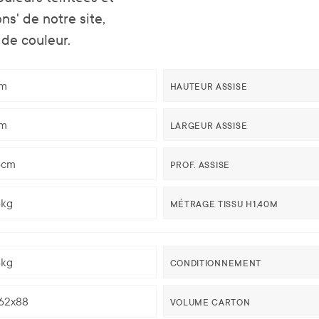
ons' de notre site,
 de couleur.
m
HAUTEUR ASSISE
m
LARGEUR ASSISE
5cm
PROF. ASSISE
5kg
MÉTRAGE TISSU H1,40M
5kg
CONDITIONNEMENT
62x88
VOLUME CARTON