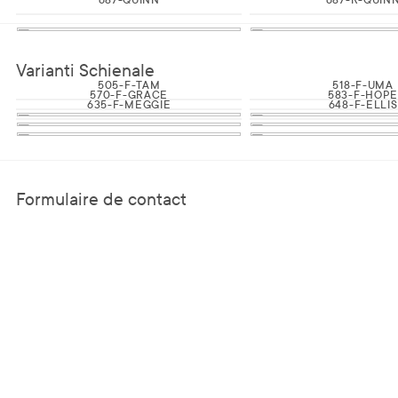
Varianti Schienale
505-F-TAM
518-F-UMA
570-F-GRACE
583-F-HOP
635-F-MEGGIE
648-F-ELLIS
Formulaire de contact