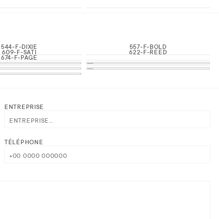
544-F-DIXIE
557-F-BOLD
609-F-SATI
622-F-REED
674-F-PAGE
ENTREPRISE
TÉLÉPHONE