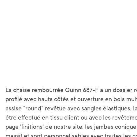
La chaise rembourrée Quinn 687-F a un dossier r
profilé avec hauts côtés et ouverture en bois mul
assise "round" revêtue avec sangles élastiques, la
être effectué en tissu client ou avec les revêteme
page 'finitions' de nostre site, les jambes coniqu
massif et sont personnalisables avec toutes les c