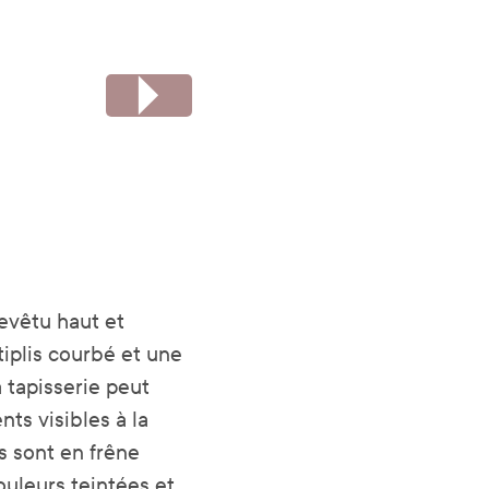
evêtu haut et
tiplis courbé et une
 tapisserie peut
nts visibles à la
es sont en frêne
ouleurs teintées et