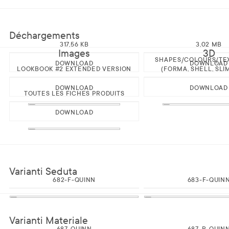
Déchargements
317,56 KB
3,02 MB
Images
3D
SHAPES/COLOURS/TE
DOWNLOAD
DOWNLOAD
LOOKBOOK #2 EXTENDED VERSION
(FORMA, SHELL, SLI
DOWNLOAD
DOWNLOAD
TOUTES LES FICHES PRODUITS
DOWNLOAD
Varianti Seduta
682-F-QUINN
683-F-QUIN
Varianti Materiale
687-QUINN
687-R-QUIN