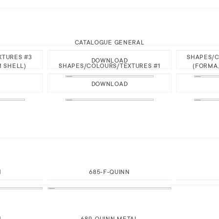
CATALOGUE GENERAL
XTURES #3
SHAPES/C
DOWNLOAD
M SHELL)
SHAPES/COLOURS/TEXTURES #1
(FORMA,
DOWNLOAD
N
685-F-QUINN
N
689-QUINN METAL