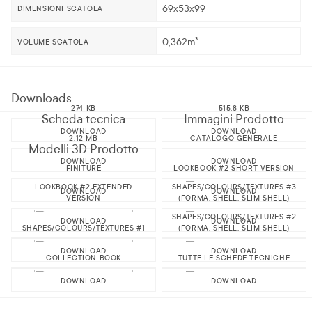
69x53x99
DIMENSIONI SCATOLA
0,362m³
VOLUME SCATOLA
Downloads
274 KB
515,8 KB
Scheda tecnica
Immagini Prodotto
DOWNLOAD
DOWNLOAD
2,12 MB
CATALOGO GENERALE
Modelli 3D Prodotto
DOWNLOAD
DOWNLOAD
FINITURE
LOOKBOOK #2 SHORT VERSION
LOOKBOOK #2 EXTENDED
SHAPES/COLOURS/TEXTURES #3
DOWNLOAD
DOWNLOAD
VERSION
(FORMA, SHELL, SLIM SHELL)
SHAPES/COLOURS/TEXTURES #2
DOWNLOAD
DOWNLOAD
SHAPES/COLOURS/TEXTURES #1
(FORMA, SHELL, SLIM SHELL)
DOWNLOAD
DOWNLOAD
COLLECTION BOOK
TUTTE LE SCHEDE TECNICHE
DOWNLOAD
DOWNLOAD