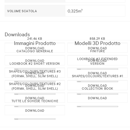
0,325m³
VOLUME SCATOLA
Downloads
241,46 KB
858,29 KB
Immagini Prodotto
Modelli 3D Prodotto
DOWNLOAD
DOWNLOAD
CATALOGO GENERALE
FINITURE
LOOKBOOK #2 EXTENDED
DOWNLOAD
DOWNLOAD
LOOKBOOK #2 SHORT VERSION
VERSION
SHAPES/COLOURS/TEXTURES #3
DOWNLOAD
DOWNLOAD
(FORMA, SHELL, SLIM SHELL)
SHAPES/COLOURS/TEXTURES #1
SHAPES/COLOURS/TEXTURES #2
DOWNLOAD
DOWNLOAD
(FORMA, SHELL, SLIM SHELL)
COLLECTION BOOK
DOWNLOAD
DOWNLOAD
TUTTE LE SCHEDE TECNICHE
DOWNLOAD