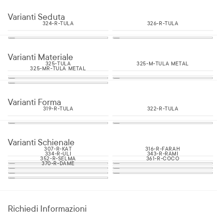
Varianti Seduta
324-R-TULA
326-R-TULA
Varianti Materiale
325-TULA
325-M-TULA METAL
325-MR-TULA METAL
Varianti Forma
319-R-TULA
322-R-TULA
Varianti Schienale
307-R-KAT
316-R-FARAH
334-R-ULI
343-R-RAMI
352-R-SELMA
361-R-COCO
370-R-DAME
Richiedi Informazioni