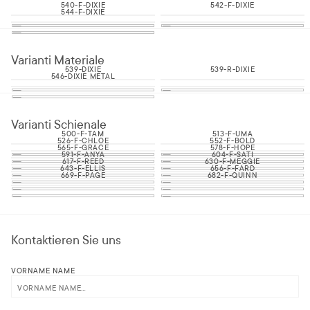
540-F-DIXIE
542-F-DIXIE
544-F-DIXIE
Varianti Materiale
539-DIXIE
539-R-DIXIE
546-DIXIE METAL
Varianti Schienale
500-F-TAM
513-F-UMA
526-F-CHLOE
552-F-BOLD
565-F-GRACE
578-F-HOPE
591-F-ANYA
604-F-SATI
617-F-REED
630-F-MEGGIE
643-F-ELLIS
656-F-FARD
669-F-PAGE
682-F-QUINN
Kontaktieren Sie uns
VORNAME NAME