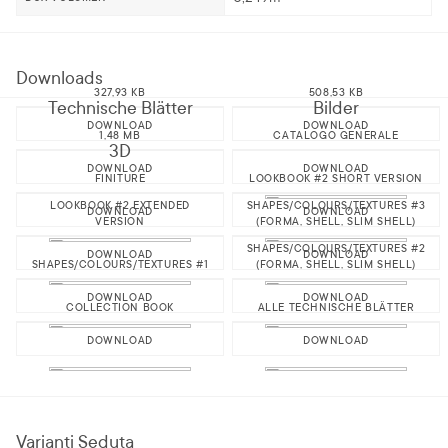
Downloads
327,93 KB
508,53 KB
Technische Blätter
Bilder
DOWNLOAD
DOWNLOAD
1,48 MB
CATALOGO GENERALE
3D
DOWNLOAD
DOWNLOAD
FINITURE
LOOKBOOK #2 SHORT VERSION
LOOKBOOK #2 EXTENDED
SHAPES/COLOURS/TEXTURES #3
DOWNLOAD
DOWNLOAD
VERSION
(FORMA, SHELL, SLIM SHELL)
SHAPES/COLOURS/TEXTURES #2
DOWNLOAD
DOWNLOAD
SHAPES/COLOURS/TEXTURES #1
(FORMA, SHELL, SLIM SHELL)
DOWNLOAD
DOWNLOAD
COLLECTION BOOK
ALLE TECHNISCHE BLÄTTER
DOWNLOAD
DOWNLOAD
Varianti Seduta