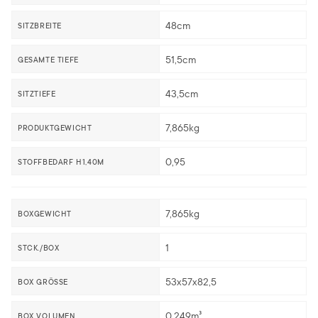
48cm
SITZBREITE
51,5cm
GESAMTE TIEFE
43,5cm
SITZTIEFE
7,865kg
PRODUKTGEWICHT
0,95
STOFFBEDARF H1,40M
7,865kg
BOXGEWICHT
1
STCK./BOX
53x57x82,5
BOX GRÖSSE
0,249m³
BOX VOLUMEN