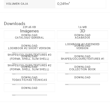
0,249m³
VOLUMEN CAJA
Downloads
229,65 KB
1,6 MB
Imágenes
3D
DOWNLOAD
DOWNLOAD
CATALOGO GENERAL
ACABADOS
LOOKBOOK #2 EXTENDED
DOWNLOAD
DOWNLOAD
LOOKBOOK #2 SHORT VERSION
VERSION
SHAPES/COLOURS/TEXTURES #3
DOWNLOAD
DOWNLOAD
(FORMA, SHELL, SLIM SHELL)
SHAPES/COLOURS/TEXTURES #1
SHAPES/COLOURS/TEXTURES #2
DOWNLOAD
DOWNLOAD
(FORMA, SHELL, SLIM SHELL)
COLLECTION BOOK
DOWNLOAD
DOWNLOAD
TODAS FICHAS TÉCNICAS
DOWNLOAD