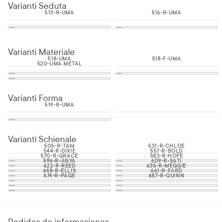
Varianti Seduta
513-R-UMA
516-R-UMA
Varianti Materiale
518-UMA
518-F-UMA
520-UMA METAL
Varianti Forma
519-R-UMA
Varianti Schienale
505-R-TAM
531-R-CHLOE
544-R-DIXIE
557-R-BOLD
570-R-GRACE
583-R-HOPE
596-R-ANYA
609-R-SATI
622-R-REED
635-R-MEGGIE
648-R-ELLIS
661-R-FARD
674-R-PAGE
687-R-QUINN
Pedidos de informaciones