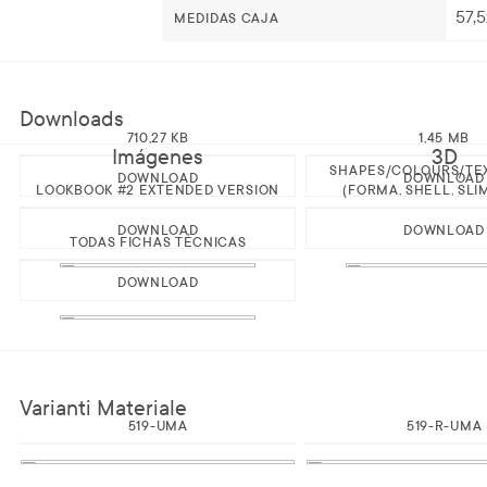
57,
MEDIDAS CAJA
Downloads
710,27 KB
1,45 MB
Imágenes
3D
SHAPES/COLOURS/TE
DOWNLOAD
DOWNLOAD
LOOKBOOK #2 EXTENDED VERSION
(FORMA, SHELL, SLI
DOWNLOAD
DOWNLOAD
TODAS FICHAS TÉCNICAS
DOWNLOAD
Varianti Materiale
519-UMA
519-R-UMA