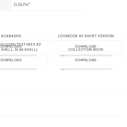
0,367m³
ACABADOS
LOOKBOOK #2 SHORT VERSION
OLOURS/TEXTURES #2
DOWNLOAD
DOWNLOAD
 SHELL, SLIM SHELL)
COLLECTION BOOK
DOWNLOAD
DOWNLOAD