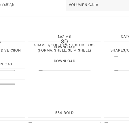
57x82,5
VOLUMEN CAJA
1,67 MB
CAT
s
3D
SHAPES/COLOURS/TEXTURES #3
DOWNLOAD
ED VERSION
(FORMA, SHELL, SLIM SHELL)
SHAPES/C
DOWNLOAD
CNICAS
554-BOLD