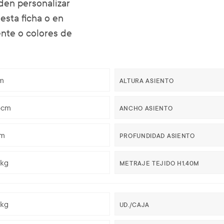
den personalizar
 esta ficha o en
ente o colores de
m
ALTURA ASIENTO
5cm
ANCHO ASIENTO
m
PROFUNDIDAD ASIENTO
3kg
METRAJE TEJIDO H1,40M
3kg
UD./CAJA