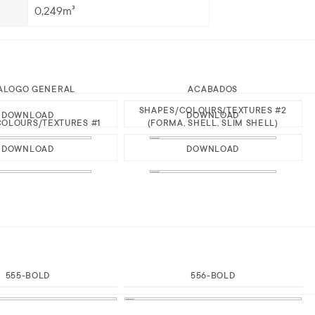
0,249m³
ALOGO GENERAL
ACABADOS
SHAPES/COLOURS/TEXTURES #2
DOWNLOAD
DOWNLOAD
OLOURS/TEXTURES #1
(FORMA, SHELL, SLIM SHELL)
DOWNLOAD
DOWNLOAD
555-BOLD
556-BOLD