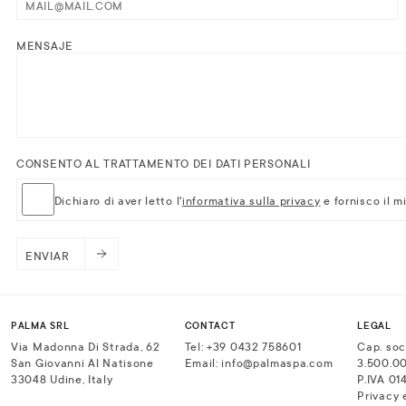
MENSAJE
CONSENTO AL TRATTAMENTO DEI DATI PERSONALI
Dichiaro di aver letto l'
informativa sulla privacy
e fornisco il m
ENVIAR
PALMA SRL
CONTACT
LEGAL
Via Madonna Di Strada, 62
Tel: +39 0432 758601
Cap. soci
San Giovanni Al Natisone
Email: info@palmaspa.com
3.500.0
33048 Udine, Italy
P.IVA 01
Privacy 