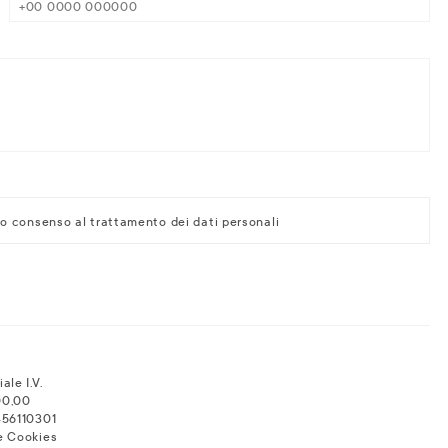
io consenso al trattamento dei dati personali
ale I.V.
00,00
456110301
e Cookies