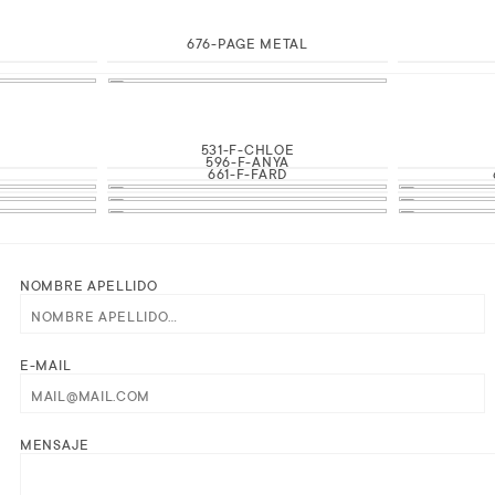
676-PAGE METAL
531-F-CHLOE
E
596-F-ANYA
661-F-FARD
NOMBRE APELLIDO
E-MAIL
MENSAJE