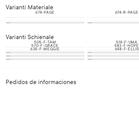
Varianti Materiale
674-PAGE
674-R-PAGE
Varianti Schienale
505-F-TAM
518-F-UMA
570-F-GRACE
583-F-HOP
635-F-MEGGIE
648-F-ELLIS
Pedidos de informaciones