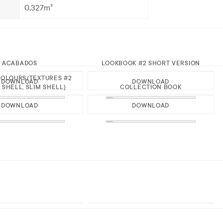
0,327m³
ACABADOS
LOOKBOOK #2 SHORT VERSION
OLOURS/TEXTURES #2
DOWNLOAD
DOWNLOAD
 SHELL, SLIM SHELL)
COLLECTION BOOK
DOWNLOAD
DOWNLOAD