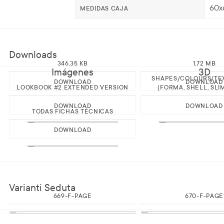
60x
MEDIDAS CAJA
Downloads
346,35 KB
1,72 MB
Imágenes
3D
SHAPES/COLOURS/TE
DOWNLOAD
DOWNLOAD
LOOKBOOK #2 EXTENDED VERSION
(FORMA, SHELL, SLI
DOWNLOAD
DOWNLOAD
TODAS FICHAS TÉCNICAS
DOWNLOAD
Varianti Seduta
669-F-PAGE
670-F-PAGE