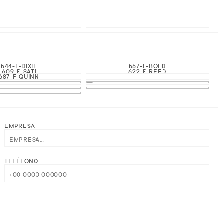
544-F-DIXIE
557-F-BOLD
609-F-SATI
622-F-REED
687-F-QUINN
EMPRESA
TELÉFONO