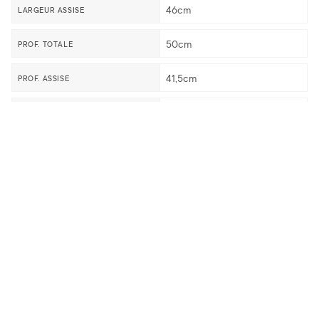
46cm
LARGEUR ASSISE
50cm
PROF. TOTALE
41,5cm
PROF. ASSISE
13,72kg
POIDS PRODUIT
0,7
MÉTRAGE TISSU H1,40M
2
EMPILABILITÉ
13,72kg
POIDS CARTON
2
CONDITIONNEMENT
66x49x104
DIMENSIONS CARTON