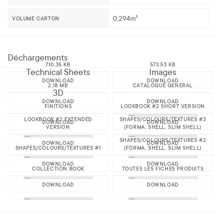
0,294m³
VOLUME CARTON
Déchargements
710,35 KB
573,53 KB
Technical Sheets
Images
DOWNLOAD
DOWNLOAD
2,18 MB
CATALOGUE GENERAL
3D
DOWNLOAD
DOWNLOAD
FINITIONS
LOOKBOOK #2 SHORT VERSION
LOOKBOOK #2 EXTENDED
SHAPES/COLOURS/TEXTURES #3
DOWNLOAD
DOWNLOAD
VERSION
(FORMA, SHELL, SLIM SHELL)
SHAPES/COLOURS/TEXTURES #2
DOWNLOAD
DOWNLOAD
SHAPES/COLOURS/TEXTURES #1
(FORMA, SHELL, SLIM SHELL)
DOWNLOAD
DOWNLOAD
COLLECTION BOOK
TOUTES LES FICHES PRODUITS
DOWNLOAD
DOWNLOAD