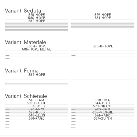
Varianti Seduta
578-HOPE
579-HOPE
580-HOPE
581-HOPE
582-HOPE
Varianti Materiale
583-F-HOPE
583-R-HOPE
585-HOPE METAL
Varianti Forma
584-HOPE
Varianti Schienale
505-TAM
518-UMA
531-CHLOE
544-DIXIE
557-BOLD
570-GRACE
596-ANYA
609-SATI
622-REED
635-MEGGIE
648-ELLIS
661-FARD
674-PAGE
687-QUINN