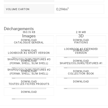
0,294m³
VOLUME CARTON
Déchargements
350,15 KB
2,18 MB
Images
3D
DOWNLOAD
DOWNLOAD
CATALOGUE GENERAL
FINITIONS
LOOKBOOK #2 EXTENDED
DOWNLOAD
DOWNLOAD
LOOKBOOK #2 SHORT VERSION
VERSION
SHAPES/COLOURS/TEXTURES #3
DOWNLOAD
DOWNLOAD
(FORMA, SHELL, SLIM SHELL)
SHAPES/COLOURS/TEXTURES #1
SHAPES/COLOURS/TEXTURES #2
DOWNLOAD
DOWNLOAD
(FORMA, SHELL, SLIM SHELL)
COLLECTION BOOK
DOWNLOAD
DOWNLOAD
TOUTES LES FICHES PRODUITS
DOWNLOAD