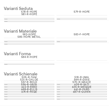
Varianti Seduta
578-R-HOPE
579-R-HOPE
581-R-HOPE
Varianti Materiale
583-HOPE
583-F-HOPE
585-HOPE METAL
Varianti Forma
584-R-HOPE
Varianti Schienale
505-R-TAM
518-R-UMA
531-R-CHLOE
544-R-DIXIE
557-R-BOLD
570-R-GRACE
596-R-ANYA
609-R-SATI
622-R-REED
635-R-MEGGIE
648-R-ELLIS
661-R-FARD
674-R-PAGE
687-R-QUINN