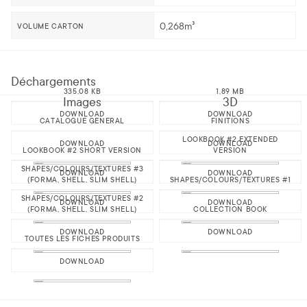
0,268m³
VOLUME CARTON
Déchargements
335,08 KB
1,89 MB
Images
3D
DOWNLOAD
DOWNLOAD
CATALOGUE GENERAL
FINITIONS
LOOKBOOK #2 EXTENDED
DOWNLOAD
DOWNLOAD
LOOKBOOK #2 SHORT VERSION
VERSION
SHAPES/COLOURS/TEXTURES #3
DOWNLOAD
DOWNLOAD
(FORMA, SHELL, SLIM SHELL)
SHAPES/COLOURS/TEXTURES #1
SHAPES/COLOURS/TEXTURES #2
DOWNLOAD
DOWNLOAD
(FORMA, SHELL, SLIM SHELL)
COLLECTION BOOK
DOWNLOAD
DOWNLOAD
TOUTES LES FICHES PRODUITS
DOWNLOAD