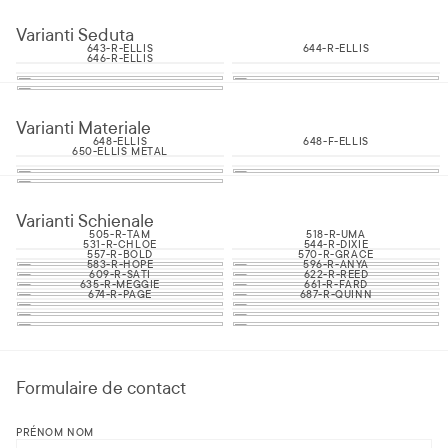
Varianti Seduta
643-R-ELLIS
644-R-ELLIS
646-R-ELLIS
Varianti Materiale
648-ELLIS
648-F-ELLIS
650-ELLIS METAL
Varianti Schienale
505-R-TAM
518-R-UMA
531-R-CHLOE
544-R-DIXIE
557-R-BOLD
570-R-GRACE
583-R-HOPE
596-R-ANYA
609-R-SATI
622-R-REED
635-R-MEGGIE
661-R-FARD
674-R-PAGE
687-R-QUINN
Formulaire de contact
PRÉNOM NOM