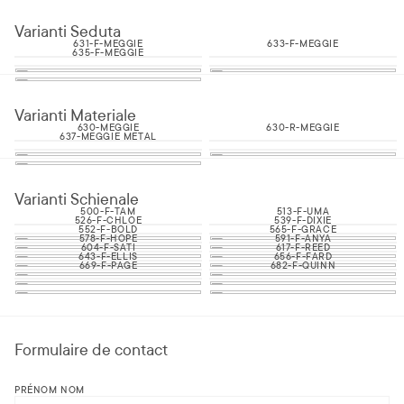
Varianti Seduta
631-F-MEGGIE
633-F-MEGGIE
635-F-MEGGIE
Varianti Materiale
630-MEGGIE
630-R-MEGGIE
637-MEGGIE METAL
Varianti Schienale
500-F-TAM
513-F-UMA
526-F-CHLOE
539-F-DIXIE
552-F-BOLD
565-F-GRACE
578-F-HOPE
591-F-ANYA
604-F-SATI
617-F-REED
643-F-ELLIS
656-F-FARD
669-F-PAGE
682-F-QUINN
Formulaire de contact
PRÉNOM NOM