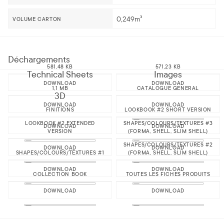
0,249m³
VOLUME CARTON
Déchargements
581,48 KB
571,23 KB
Technical Sheets
Images
DOWNLOAD
DOWNLOAD
1,1 MB
CATALOGUE GENERAL
3D
DOWNLOAD
DOWNLOAD
FINITIONS
LOOKBOOK #2 SHORT VERSION
LOOKBOOK #2 EXTENDED
SHAPES/COLOURS/TEXTURES #3
DOWNLOAD
DOWNLOAD
VERSION
(FORMA, SHELL, SLIM SHELL)
SHAPES/COLOURS/TEXTURES #2
DOWNLOAD
DOWNLOAD
SHAPES/COLOURS/TEXTURES #1
(FORMA, SHELL, SLIM SHELL)
DOWNLOAD
DOWNLOAD
COLLECTION BOOK
TOUTES LES FICHES PRODUITS
DOWNLOAD
DOWNLOAD