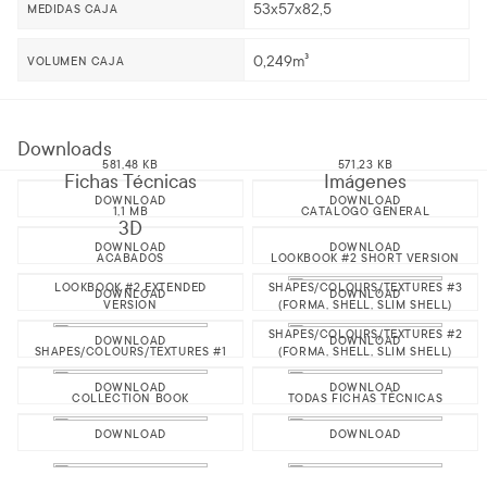
53x57x82,5
MEDIDAS CAJA
0,249m³
VOLUMEN CAJA
Downloads
581,48 KB
571,23 KB
Fichas Técnicas
Imágenes
DOWNLOAD
DOWNLOAD
1,1 MB
CATALOGO GENERAL
3D
DOWNLOAD
DOWNLOAD
ACABADOS
LOOKBOOK #2 SHORT VERSION
LOOKBOOK #2 EXTENDED
SHAPES/COLOURS/TEXTURES #3
DOWNLOAD
DOWNLOAD
VERSION
(FORMA, SHELL, SLIM SHELL)
SHAPES/COLOURS/TEXTURES #2
DOWNLOAD
DOWNLOAD
SHAPES/COLOURS/TEXTURES #1
(FORMA, SHELL, SLIM SHELL)
DOWNLOAD
DOWNLOAD
COLLECTION BOOK
TODAS FICHAS TÉCNICAS
DOWNLOAD
DOWNLOAD