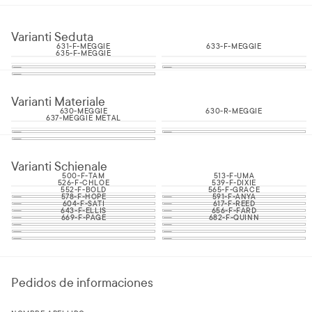
Varianti Seduta
631-F-MEGGIE
633-F-MEGGIE
635-F-MEGGIE
Varianti Materiale
630-MEGGIE
630-R-MEGGIE
637-MEGGIE METAL
Varianti Schienale
500-F-TAM
513-F-UMA
526-F-CHLOE
539-F-DIXIE
552-F-BOLD
565-F-GRACE
578-F-HOPE
591-F-ANYA
604-F-SATI
617-F-REED
643-F-ELLIS
656-F-FARD
669-F-PAGE
682-F-QUINN
Pedidos de informaciones