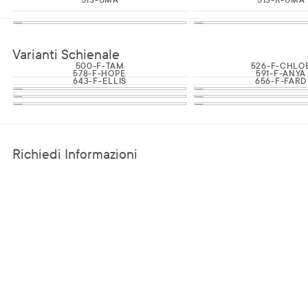
Varianti Schienale
500-F-TAM
526-F-CHLO
578-F-HOPE
591-F-ANYA
643-F-ELLIS
656-F-FARD
Richiedi Informazioni