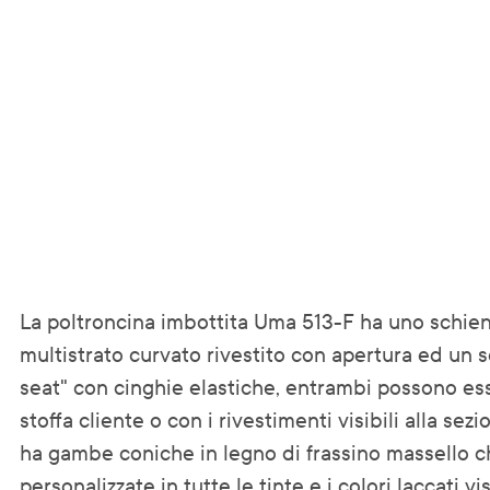
La poltroncina imbottita Uma 513-F ha uno schien
multistrato curvato rivestito con apertura ed un se
seat" con cinghie elastiche, entrambi possono es
stoffa cliente o con i rivestimenti visibili alla sezio
ha gambe coniche in legno di frassino massello 
personalizzate in tutte le tinte e i colori laccati vi