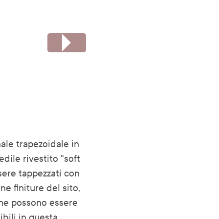
ale trapezoidale in
dile rivestito "soft
sere tappezzati con
ne finiture del sito,
che possono essere
sibili in questa