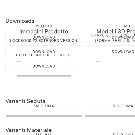
Downloads
720,17 KB
1,33 MB
Immagini Prodotto
Modelli 3D Pr
SHAPES/COLOURS/TE
DOWNLOAD
DOWNLOAD
LOOKBOOK #2 EXTENDED VERSION
(FORMA, SHELL, SLI
DOWNLOAD
DOWNLOAD
TUTTE LE SCHEDE TECNICHE
DOWNLOAD
Varianti Seduta
516-F-UMA
518-F-UMA
Varianti Materiale
513-UMA
513-R-UMA