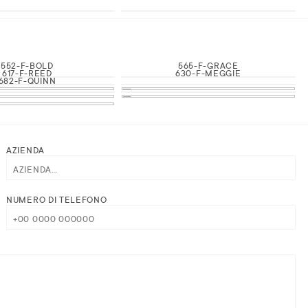
552-F-BOLD
565-F-GRACE
617-F-REED
630-F-MEGGIE
682-F-QUINN
AZIENDA
NUMERO DI TELEFONO