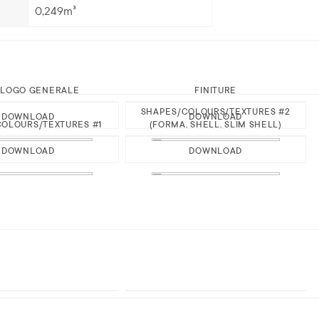
0,249m³
ALOGO GENERALE
FINITURE
SHAPES/COLOURS/TEXTURES #2
DOWNLOAD
DOWNLOAD
OLOURS/TEXTURES #1
(FORMA, SHELL, SLIM SHELL)
DOWNLOAD
DOWNLOAD