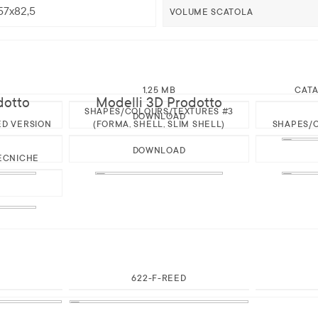
57x82,5
VOLUME SCATOLA
1,25 MB
CAT
dotto
Modelli 3D Prodotto
SHAPES/COLOURS/TEXTURES #3
DOWNLOAD
ED VERSION
(FORMA, SHELL, SLIM SHELL)
SHAPES/C
DOWNLOAD
ECNICHE
622-F-REED