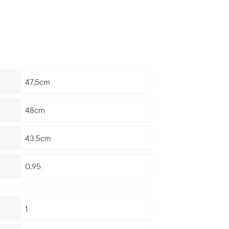
47,5cm
48cm
43,5cm
0,95
1