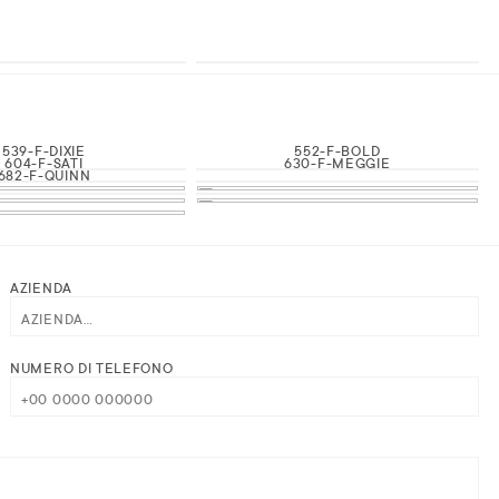
539-F-DIXIE
552-F-BOLD
604-F-SATI
630-F-MEGGIE
682-F-QUINN
AZIENDA
NUMERO DI TELEFONO