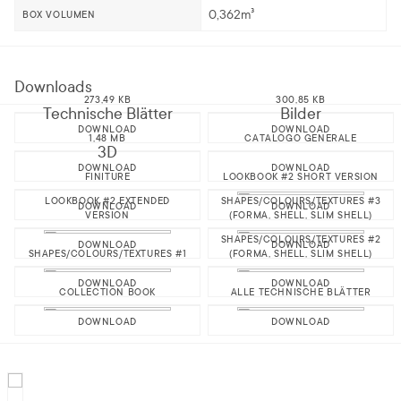
0,362m³
BOX VOLUMEN
Downloads
273,49 KB
300,85 KB
Technische Blätter
Bilder
DOWNLOAD
DOWNLOAD
1,48 MB
CATALOGO GENERALE
3D
DOWNLOAD
DOWNLOAD
FINITURE
LOOKBOOK #2 SHORT VERSION
LOOKBOOK #2 EXTENDED
SHAPES/COLOURS/TEXTURES #3
DOWNLOAD
DOWNLOAD
VERSION
(FORMA, SHELL, SLIM SHELL)
SHAPES/COLOURS/TEXTURES #2
DOWNLOAD
DOWNLOAD
SHAPES/COLOURS/TEXTURES #1
(FORMA, SHELL, SLIM SHELL)
DOWNLOAD
DOWNLOAD
COLLECTION BOOK
ALLE TECHNISCHE BLÄTTER
DOWNLOAD
DOWNLOAD