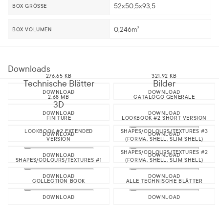
52x50,5x93,5
BOX GRÖSSE
0,246m³
BOX VOLUMEN
Downloads
276,65 KB
321,92 KB
Technische Blätter
Bilder
DOWNLOAD
DOWNLOAD
2,68 MB
CATALOGO GENERALE
3D
DOWNLOAD
DOWNLOAD
FINITURE
LOOKBOOK #2 SHORT VERSION
LOOKBOOK #2 EXTENDED
SHAPES/COLOURS/TEXTURES #3
DOWNLOAD
DOWNLOAD
VERSION
(FORMA, SHELL, SLIM SHELL)
SHAPES/COLOURS/TEXTURES #2
DOWNLOAD
DOWNLOAD
SHAPES/COLOURS/TEXTURES #1
(FORMA, SHELL, SLIM SHELL)
DOWNLOAD
DOWNLOAD
COLLECTION BOOK
ALLE TECHNISCHE BLÄTTER
DOWNLOAD
DOWNLOAD