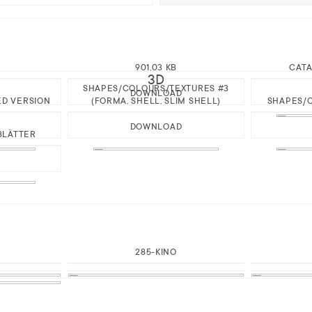
901,03 KB
CAT
3D
SHAPES/COLOURS/TEXTURES #3
DOWNLOAD
ED VERSION
(FORMA, SHELL, SLIM SHELL)
SHAPES/C
DOWNLOAD
BLÄTTER
285-KINO