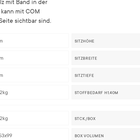
lz mit Band in der
d kann mit COM
eite sichtbar sind.
m
SITZHÖHE
cm
SITZBREITE
m
SITZTIEFE
02kg
STOFFBEDARF H1,40M
02kg
STCK./BOX
53x99
BOX VOLUMEN